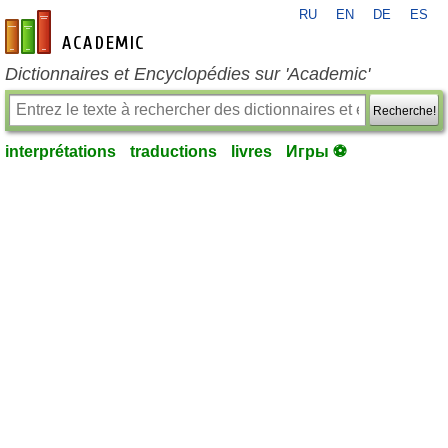
RU
EN
DE
ES
fr-academic.com
Dictionnaires et Encyclopédies sur 'Academic'
Recherche!
interprétations
traductions
livres
Игры ⚽